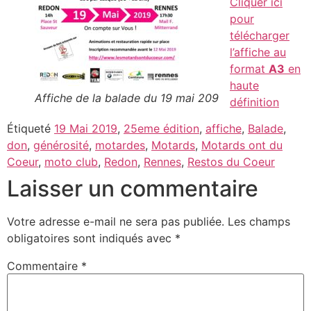
Cliquer ici
pour
télécharger
l’affiche au
format
A3
en
haute
Affiche de la balade du 19 mai 209
définition
Étiqueté
19 Mai 2019
,
25eme édition
,
affiche
,
Balade
,
don
,
générosité
,
motardes
,
Motards
,
Motards ont du
Coeur
,
moto club
,
Redon
,
Rennes
,
Restos du Coeur
Laisser un commentaire
Votre adresse e-mail ne sera pas publiée.
Les champs
obligatoires sont indiqués avec
*
Commentaire
*